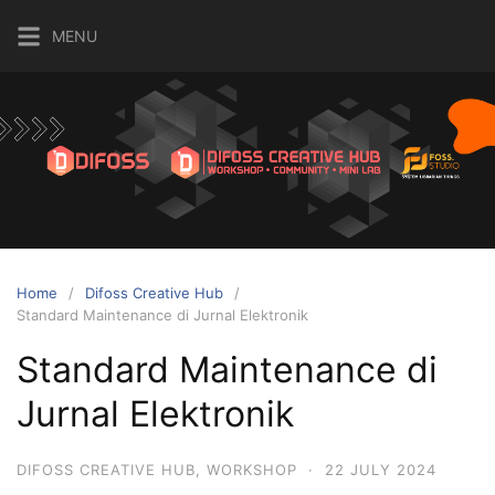
MENU
Home
Difoss Creative Hub
Standard Maintenance di Jurnal Elektronik
Standard Maintenance di
Jurnal Elektronik
DIFOSS CREATIVE HUB
,
WORKSHOP
·
22 JULY 2024